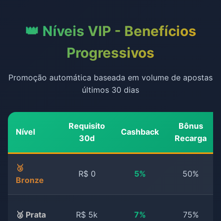
👑 Níveis VIP - Benefícios
Progressivos
Promoção automática baseada em volume de apostas
últimos 30 dias
Requisito
Bônus
Nível
Cashback
30d
Recarga
🥉
R$ 0
5%
50%
Bronze
🥈 Prata
R$ 5k
7%
75%