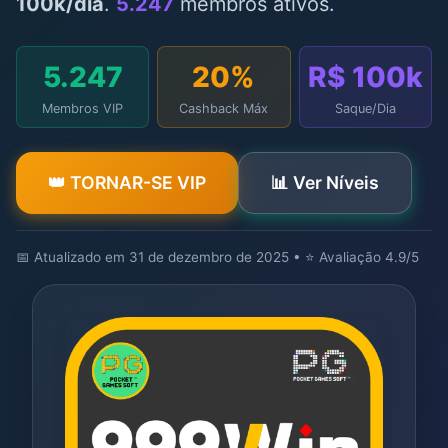
100k/dia
.
5.247
membros ativos.
5.247
20%
R$ 100k
Membros VIP
Cashback Máx
Saque/Dia
👑 TORNAR-SE VIP
📊 Ver Níveis
📅 Atualizado em 31 de dezembro de 2025
•
⭐ Avaliação 4.9/5