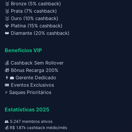
🥉 Bronze (5% cashback)
🥈 Prata (7% cashback)
🥇 Ouro (10% cashback)
💎 Platina (15% cashback)
👑 Diamante (20% cashback)
Benefícios VIP
💰 Cashback Sem Rollover
🎁 Bônus Recarga 200%
👨‍💼 Gerente Dedicado
🎟️ Eventos Exclusivos
⚡ Saques Prioritários
Estatísticas 2025
👥 5.247 membros ativos
💰 R$ 1.87k cashback médio/mês