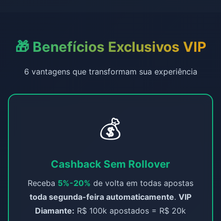
🎁 Benefícios Exclusivos VIP
6 vantagens que transformam sua experiência
💰
Cashback Sem Rollover
Receba
5%-20%
de volta em todas apostas
toda segunda-feira automaticamente
.
VIP
Diamante:
R$ 100k apostados = R$ 20k