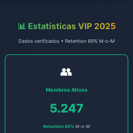
📊 Estatísticas VIP 2025
Dados verificados • Retention 89% M-o-M
👥
Membros Ativos
5.247
Retention 89%
M-o-M