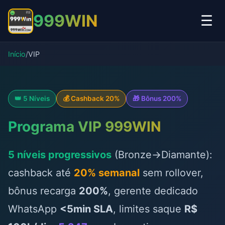
999WIN
☰
Início
/
VIP
👑 5 Níveis
💰 Cashback 20%
🎁 Bônus 200%
Programa VIP 999WIN
5 níveis progressivos
(Bronze→Diamante):
cashback até
20% semanal
sem rollover,
bônus recarga
200%
, gerente dedicado
WhatsApp
<5min SLA
, limites saque
R$