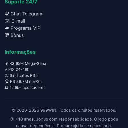
Suporte 24/7
💬 Chat Telegram
✉️ E-mail
👑 Programa VIP
🎁 Bônus
Informações
💰 R$ 65M Mega-Sena
⚡ PIX 24-48h
🤝 Sindicatos R$ 5
🏆 R$ 38.7M nov/24
👥 12.8k+ apostadores
© 2020-2026 999WIN. Todos os direitos reservados.
🔞
+18 anos.
Jogue com responsabilidade. O jogo pode
causar dependência. Procure ajuda se necessário.