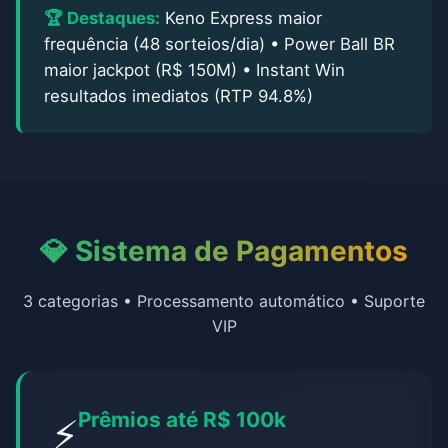
🏆 Destaques:
Keno Express maior
frequência (48 sorteios/dia) • Power Ball BR
maior jackpot (R$ 150M) • Instant Win
resultados imediatos (RTP 94.8%)
💎 Sistema de Pagamentos
3 categorias • Processamento automático • Suporte
VIP
Prêmios até R$ 100k
⚡