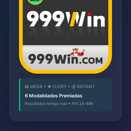
🎱 MEGA • 🍀 LUCKY • 💰 INSTANT
6 Modalidades Premiadas
Resultados tempo real • PIX 24-48h