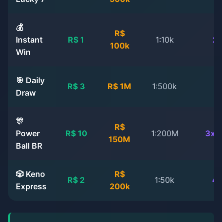
💰
R$
Instant
R$ 1
1:10k
2
100k
Win
🎯 Daily
R$ 3
R$ 1M
1:500k
1
Draw
🎊
R$
Power
R$ 10
1:200M
3x/
150M
Ball BR
🎲 Keno
R$
R$ 2
1:50k
4
Express
200k