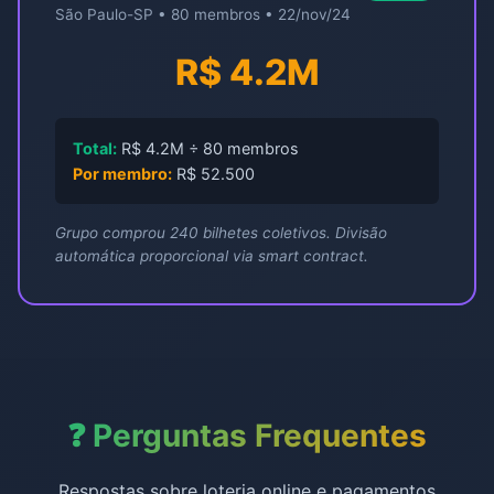
São Paulo-SP • 80 membros • 22/nov/24
R$ 4.2M
Total:
R$ 4.2M ÷ 80 membros
Por membro:
R$ 52.500
Grupo comprou 240 bilhetes coletivos. Divisão
automática proporcional via smart contract.
❓ Perguntas Frequentes
Respostas sobre loteria online e pagamentos