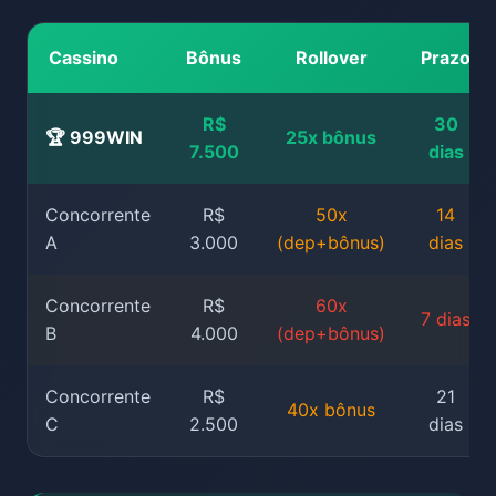
Cassino
Bônus
Rollover
Prazo
R$
30
🏆 999WIN
25x bônus
7.500
dias
Concorrente
R$
50x
14
A
3.000
(dep+bônus)
dias
Concorrente
R$
60x
7 dias
B
4.000
(dep+bônus)
Concorrente
R$
21
40x bônus
C
2.500
dias