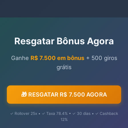
Resgatar Bônus Agora
Ganhe
R$ 7.500 em bônus
+ 500 giros
grátis
🎁 RESGATAR R$ 7.500 AGORA
✓ Rollover 25x • ✓ Taxa 78.4% • ✓ 30 dias • ✓ Cashback
12%