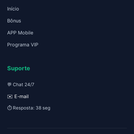
Início
Bônus
APP Mobile
Programa VIP
Suporte
💬 Chat 24/7
✉️ E-mail
⏱️ Resposta: 38 seg