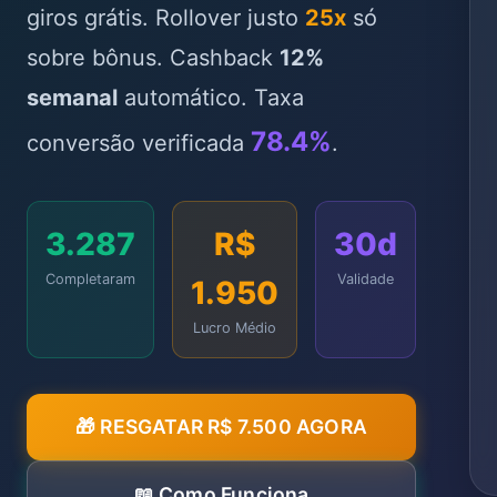
giros grátis. Rollover justo
25x
só
sobre bônus. Cashback
12%
semanal
automático. Taxa
78.4%
conversão verificada
.
3.287
R$
30d
Completaram
Validade
1.950
Lucro Médio
🎁 RESGATAR R$ 7.500 AGORA
📖 Como Funciona