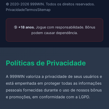
© 2020-2026 999WIN. Todos os direitos reservados.
Privacidade
Termos
Sitemap
🔞
+18 anos.
Jogue com responsabilidade. Bônus
podem causar dependência.
Políticas de Privacidade
A 999WIN valoriza a privacidade de seus usuários e
está empenhada em proteger todas as informações
pessoais fornecidas durante o uso de nossos bônus
e promoções, em conformidade com a LGPD.