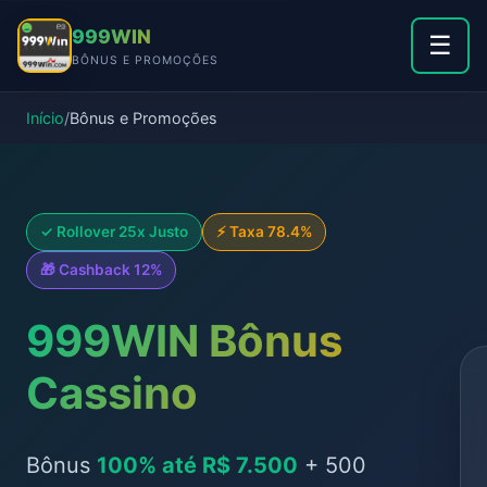
999WIN
☰
BÔNUS E PROMOÇÕES
Início
/
Bônus e Promoções
✓ Rollover 25x Justo
⚡ Taxa 78.4%
🎁 Cashback 12%
999WIN Bônus
Cassino
Bônus
100% até R$ 7.500
+ 500