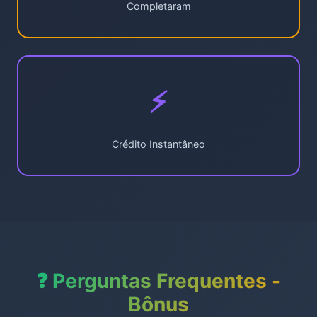
Completaram
⚡
Crédito Instantâneo
❓ Perguntas Frequentes -
Bônus