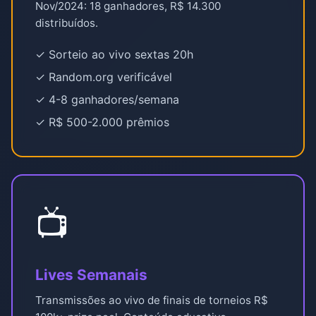
Nov/2024: 18 ganhadores, R$ 14.300
distribuídos.
✓ Sorteio ao vivo sextas 20h
✓ Random.org verificável
✓ 4-8 ganhadores/semana
✓ R$ 500-2.000 prêmios
📺
Lives Semanais
Transmissões ao vivo de finais de torneios R$