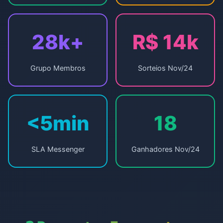
28k+
R$ 14k
Grupo Membros
Sorteios Nov/24
<5min
18
SLA Messenger
Ganhadores Nov/24