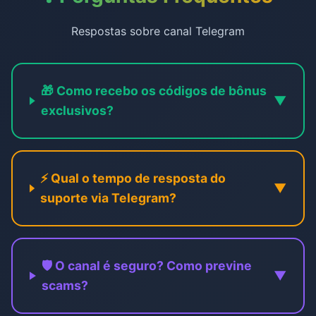
Respostas sobre canal Telegram
🎁 Como recebo os códigos de bônus
▼
exclusivos?
⚡ Qual o tempo de resposta do
▼
suporte via Telegram?
🛡️ O canal é seguro? Como previne
▼
scams?