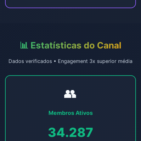
📊 Estatísticas do Canal
Dados verificados • Engagement 3x superior média
👥
Membros Ativos
34.287