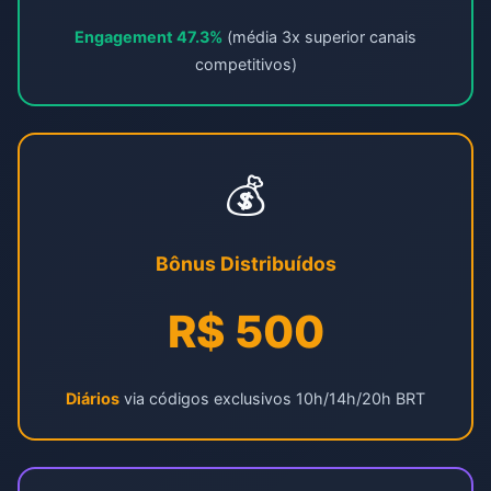
Engagement 47.3%
(média 3x superior canais
competitivos)
💰
Bônus Distribuídos
R$ 500
Diários
via códigos exclusivos 10h/14h/20h BRT