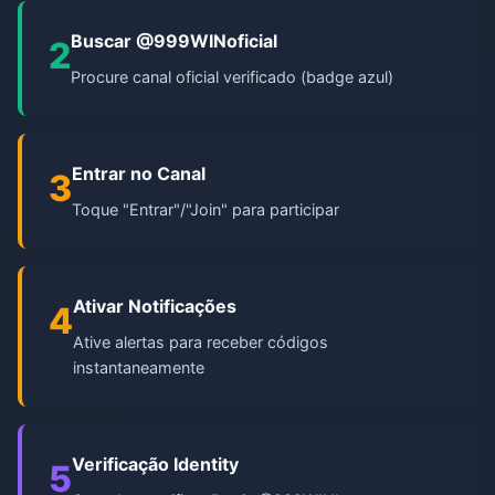
Buscar @999WINoficial
2
Procure canal oficial verificado (badge azul)
Entrar no Canal
3
Toque "Entrar"/"Join" para participar
Ativar Notificações
4
Ative alertas para receber códigos
instantaneamente
Verificação Identity
5